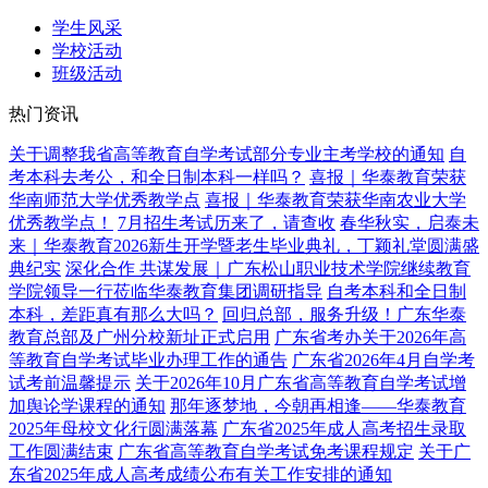
学生风采
学校活动
班级活动
热门资讯
关于调整我省高等教育自学考试部分专业主考学校的通知
自
考本科去考公，和全日制本科一样吗？
喜报｜华泰教育荣获
华南师范大学优秀教学点
喜报｜华泰教育荣获华南农业大学
优秀教学点！
7月招生考试历来了，请查收
春华秋实，启泰未
来｜华泰教育2026新生开学暨老生毕业典礼，丁颖礼堂圆满盛
典纪实
深化合作 共谋发展｜广东松山职业技术学院继续教育
学院领导一行莅临华泰教育集团调研指导
自考本科和全日制
本科，差距真有那么大吗？
回归总部，服务升级！广东华泰
教育总部及广州分校新址正式启用
广东省考办关于2026年高
等教育自学考试毕业办理工作的通告
广东省2026年4月自学考
试考前温馨提示
关于2026年10月广东省高等教育自学考试增
加舆论学课程的通知
那年逐梦地，今朝再相逢——华泰教育
2025年母校文化行圆满落幕
广东省2025年成人高考招生录取
工作圆满结束
广东省高等教育自学考试免考课程规定
关于广
东省2025年成人高考成绩公布有关工作安排的通知