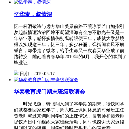
忆华泰，叙情深
忆一杯酒敬诗与远方华山美景前路不荒凉泰若自如指引
梦起航情谊浓浓回眸不凝望深海有金怎不散光芒又是一
年毕业季，感怀多情伤别离转眼便三年，成就大学梦境
得以实现这三年，忆三年，多少狂澜，弹指间春风不解
誓言，却带走了微寒，给予生命又一次春天毕业成了前
路转换，雕刻着青春华年2019年的4月，我开心的拿到了
毕业证..
日期：2019-05-17
华泰教育虎门期末班级联谊会
时光飞逝，转眼间又到了本学期的期末，很快同学
们就都要回家过年了，周六晚上课间休息的时候班主任
贾老师就过来询问同学们的上课情况，贾老师和谭老师
提议周日中午组织大家班级活动，同时也感谢大家这段
时间以来的陪伴。同学们顿时都很开心的表示赞