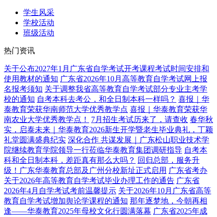
学生风采
学校活动
班级活动
热门资讯
关于公布2027年1月广东省自学考试开考课程考试时间安排和
使用教材的通知
广东省2026年10月高等教育自学考试网上报
名报考须知
关于调整我省高等教育自学考试部分专业主考学
校的通知
自考本科去考公，和全日制本科一样吗？
喜报｜华
泰教育荣获华南师范大学优秀教学点
喜报｜华泰教育荣获华
南农业大学优秀教学点！
7月招生考试历来了，请查收
春华秋
实，启泰未来｜华泰教育2026新生开学暨老生毕业典礼，丁颖
礼堂圆满盛典纪实
深化合作 共谋发展｜广东松山职业技术学
院继续教育学院领导一行莅临华泰教育集团调研指导
自考本
科和全日制本科，差距真有那么大吗？
回归总部，服务升
级！广东华泰教育总部及广州分校新址正式启用
广东省考办
关于2026年高等教育自学考试毕业办理工作的通告
广东省
2026年4月自学考试考前温馨提示
关于2026年10月广东省高等
教育自学考试增加舆论学课程的通知
那年逐梦地，今朝再相
逢——华泰教育2025年母校文化行圆满落幕
广东省2025年成