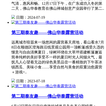
气清，惠风和畅。12月17日下午，在广东成功入冬的第
二天，佛山华泰教育在佛山禅城创意产业园举行了第二..
日期：2024-07-19
第三期泰友趣——佛山华泰露营活动
远离城市喧嚣来一场悠闲的露营幕天席地，看山看水7月
8日在顺德区澄海路沿线景观公园用一顶帐篷感受久违的
惬意与自由清爽夏日，绿树环绕在大草坪搭建帐篷邂逅
简单纯粹的美好享受不一样的夏日时光人间烟火气，最
抚凡人心望着无边的绿色美景品尝一番精致的下午茶冰
镇西瓜、美味小食……享受自然与美食的双重治愈露营
＋游戏=..
日期：2023-07-18
第二期泰友趣——佛山华泰露营活动