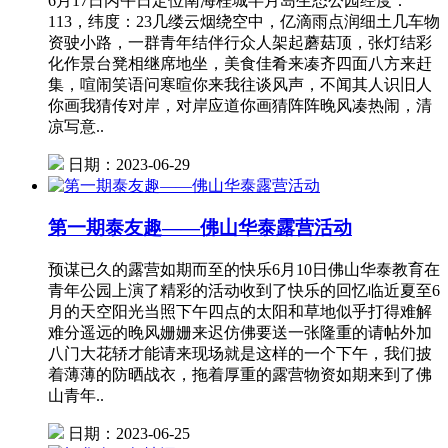
6月17日丙午日定位南海桂城半月岛生态公园经度：
113，纬度：23几缕云烟绕空中，亿滴雨点润细土几车物
资驶小路，一群青年结伴行众人架起蘑菇顶，张灯结彩
化作景台凳相继席地坐，美食佳肴来凑齐四面八方来赶
集，喧闹笑语问寒暄你来我往谈风声，不闻其人识旧人
你画我猜传对岸，对岸应道你画猜阵阵晚风凑热闹，清
凉写意..
日期：2023-06-29
第一期泰友趣——佛山华泰露营活动
预谋已久的露营如期而至的快乐6月10日佛山华泰教育在
青年公园上演了精彩的活动收到了快乐的回忆临近夏至6
月的天空阳光当照下午四点的太阳和草地似乎打得难解
难分遥远的晚风姗姗来迟仿佛要送一张隆重的请帖外加
八门大花轿才能请来现场就是这样的一个下午，我们披
着薄薄的防晒战衣，拖着厚重的露营物资如期来到了佛
山青年..
日期：2023-06-25