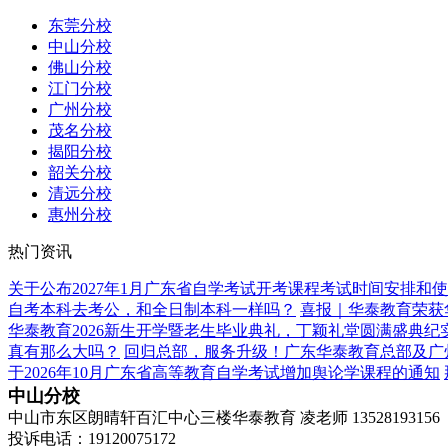
东莞分校
中山分校
佛山分校
江门分校
广州分校
茂名分校
揭阳分校
韶关分校
清远分校
惠州分校
热门资讯
关于公布2027年1月广东省自学考试开考课程考试时间安排和
自考本科去考公，和全日制本科一样吗？
喜报｜华泰教育荣获
华泰教育2026新生开学暨老生毕业典礼，丁颖礼堂圆满盛典纪
真有那么大吗？
回归总部，服务升级！广东华泰教育总部及广
于2026年10月广东省高等教育自学考试增加舆论学课程的通知
中山分校
中山市东区朗晴轩百汇中心三楼华泰教育 凌老师 13528193156
投诉电话：19120075172