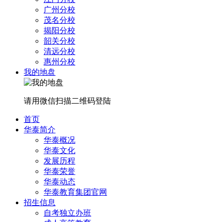
广州分校
茂名分校
揭阳分校
韶关分校
清远分校
惠州分校
我的地盘
请用微信扫描二维码登陆
首页
华泰简介
华泰概况
华泰文化
发展历程
华泰荣誉
华泰动态
华泰教育集团官网
招生信息
自考独立办班