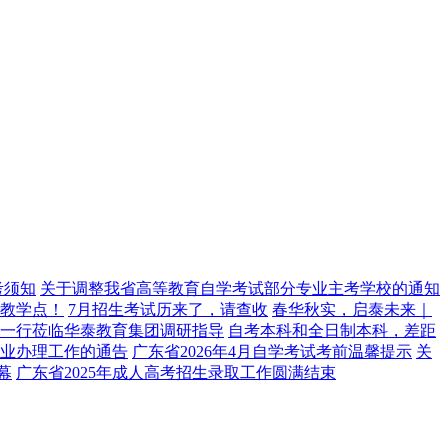
考须知
关于调整我省高等教育自学考试部分专业主考学校的通知
教学点！
7月招生考试历来了，请查收
春华秋实，启泰未来｜
导一行莅临华泰教育集团调研指导
自考本科和全日制本科，差距
毕业办理工作的通告
广东省2026年4月自学考试考前温馨提示
关
幕
广东省2025年成人高考招生录取工作圆满结束