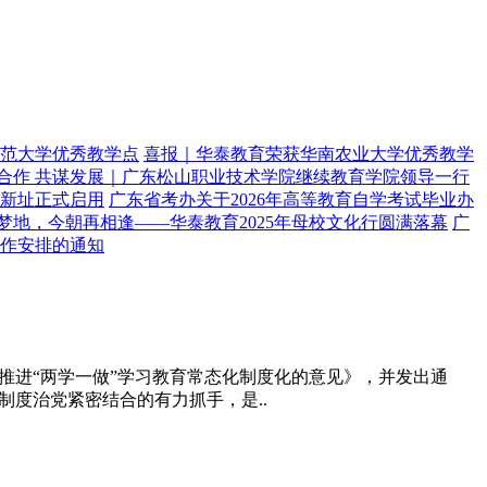
范大学优秀教学点
喜报｜华泰教育荣获华南农业大学优秀教学
合作 共谋发展｜广东松山职业技术学院继续教育学院领导一行
新址正式启用
广东省考办关于2026年高等教育自学考试毕业办
梦地，今朝再相逢——华泰教育2025年母校文化行圆满落幕
广
工作安排的通知
推进“两学一做”学习教育常态化制度化的意见》，并发出通
度治党紧密结合的有力抓手，是..