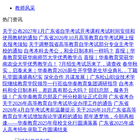
教师风采
热门资讯
关于公布2027年1月广东省自学考试开考课程考试时间安排和
使用教材的通知
广东省2026年10月高等教育自学考试网上报
名报考须知
关于调整我省高等教育自学考试部分专业主考学
校的通知
自考本科去考公，和全日制本科一样吗？
喜报｜华
泰教育荣获华南师范大学优秀教学点
喜报｜华泰教育荣获华
南农业大学优秀教学点！
7月招生考试历来了，请查收
春华秋
实，启泰未来｜华泰教育2026新生开学暨老生毕业典礼，丁颖
礼堂圆满盛典纪实
深化合作 共谋发展｜广东松山职业技术学
院继续教育学院领导一行莅临华泰教育集团调研指导
自考本
科和全日制本科，差距真有那么大吗？
回归总部，服务升
级！广东华泰教育总部及广州分校新址正式启用
广东省考办
关于2026年高等教育自学考试毕业办理工作的通告
广东省
2026年4月自学考试考前温馨提示
关于2026年10月广东省高等
教育自学考试增加舆论学课程的通知
那年逐梦地，今朝再相
逢——华泰教育2025年母校文化行圆满落幕
广东省2025年成
人高考招生录取工作圆满结束