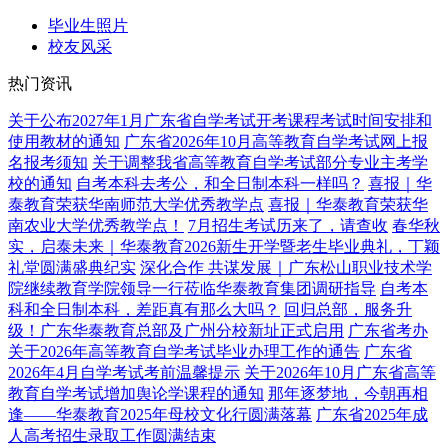
毕业生照片
校友风采
热门资讯
关于公布2027年1月广东省自学考试开考课程考试时间安排和
使用教材的通知
广东省2026年10月高等教育自学考试网上报
名报考须知
关于调整我省高等教育自学考试部分专业主考学
校的通知
自考本科去考公，和全日制本科一样吗？
喜报｜华
泰教育荣获华南师范大学优秀教学点
喜报｜华泰教育荣获华
南农业大学优秀教学点！
7月招生考试历来了，请查收
春华秋
实，启泰未来｜华泰教育2026新生开学暨老生毕业典礼，丁颖
礼堂圆满盛典纪实
深化合作 共谋发展｜广东松山职业技术学
院继续教育学院领导一行莅临华泰教育集团调研指导
自考本
科和全日制本科，差距真有那么大吗？
回归总部，服务升
级！广东华泰教育总部及广州分校新址正式启用
广东省考办
关于2026年高等教育自学考试毕业办理工作的通告
广东省
2026年4月自学考试考前温馨提示
关于2026年10月广东省高等
教育自学考试增加舆论学课程的通知
那年逐梦地，今朝再相
逢——华泰教育2025年母校文化行圆满落幕
广东省2025年成
人高考招生录取工作圆满结束