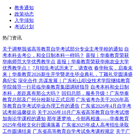
教务通知
政策动态
入学须知
考试计划
热门资讯
关于调整我省高等教育自学考试部分专业主考学校的通知
自
考本科去考公，和全日制本科一样吗？
喜报｜华泰教育荣获
华南师范大学优秀教学点
喜报｜华泰教育荣获华南农业大学
优秀教学点！
7月招生考试历来了，请查收
春华秋实，启泰未
来｜华泰教育2026新生开学暨老生毕业典礼，丁颖礼堂圆满盛
典纪实
深化合作 共谋发展｜广东松山职业技术学院继续教育
学院领导一行莅临华泰教育集团调研指导
自考本科和全日制
本科，差距真有那么大吗？
回归总部，服务升级！广东华泰
教育总部及广州分校新址正式启用
广东省考办关于2026年高
等教育自学考试毕业办理工作的通告
广东省2026年4月自学考
试考前温馨提示
关于2026年10月广东省高等教育自学考试增
加舆论学课程的通知
那年逐梦地，今朝再相逢——华泰教育
2025年母校文化行圆满落幕
广东省2025年成人高考招生录取
工作圆满结束
广东省高等教育自学考试免考课程规定
关于广