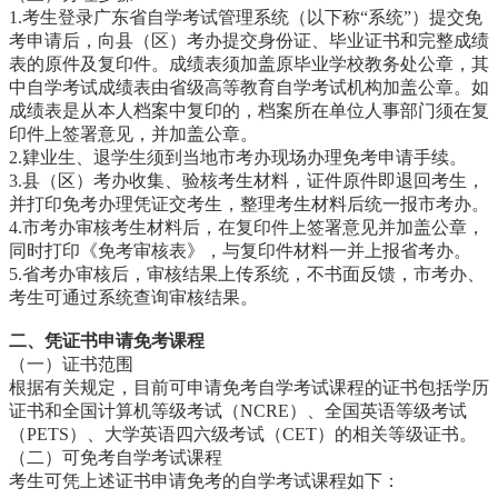
1.考生登录广东省自学考试管理系统（以下称“系统”）提交免
考申请后，向县（区）考办提交身份证、毕业证书和完整成绩
表的原件及复印件。成绩表须加盖原毕业学校教务处公章，其
中自学考试成绩表由省级高等教育自学考试机构加盖公章。如
成绩表是从本人档案中复印的，档案所在单位人事部门须在复
印件上签署意见，并加盖公章。
2.肄业生、退学生须到当地市考办现场办理免考申请手续。
3.县（区）考办收集、验核考生材料，证件原件即退回考生，
并打印免考办理凭证交考生，整理考生材料后统一报市考办。
4.市考办审核考生材料后，在复印件上签署意见并加盖公章，
同时打印《免考审核表》，与复印件材料一并上报省考办。
5.省考办审核后，审核结果上传系统，不书面反馈，市考办、
考生可通过系统查询审核结果。
二、凭证书申请免考课程
（一）证书范围
根据有关规定，目前可申请免考自学考试课程的证书包括学历
证书和全国计算机等级考试（NCRE）、全国英语等级考试
（PETS）、大学英语四六级考试（CET）的相关等级证书。
（二）可免考自学考试课程
考生可凭上述证书申请免考的自学考试课程如下：