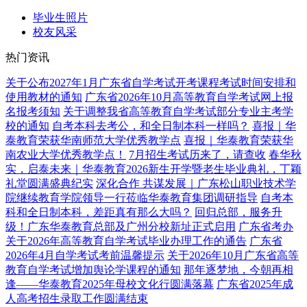
毕业生照片
校友风采
热门资讯
关于公布2027年1月广东省自学考试开考课程考试时间安排和
使用教材的通知
广东省2026年10月高等教育自学考试网上报
名报考须知
关于调整我省高等教育自学考试部分专业主考学
校的通知
自考本科去考公，和全日制本科一样吗？
喜报｜华
泰教育荣获华南师范大学优秀教学点
喜报｜华泰教育荣获华
南农业大学优秀教学点！
7月招生考试历来了，请查收
春华秋
实，启泰未来｜华泰教育2026新生开学暨老生毕业典礼，丁颖
礼堂圆满盛典纪实
深化合作 共谋发展｜广东松山职业技术学
院继续教育学院领导一行莅临华泰教育集团调研指导
自考本
科和全日制本科，差距真有那么大吗？
回归总部，服务升
级！广东华泰教育总部及广州分校新址正式启用
广东省考办
关于2026年高等教育自学考试毕业办理工作的通告
广东省
2026年4月自学考试考前温馨提示
关于2026年10月广东省高等
教育自学考试增加舆论学课程的通知
那年逐梦地，今朝再相
逢——华泰教育2025年母校文化行圆满落幕
广东省2025年成
人高考招生录取工作圆满结束