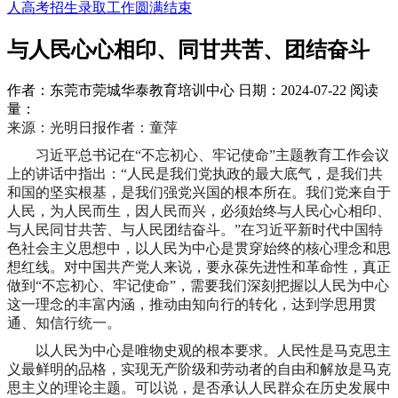
人高考招生录取工作圆满结束
与人民心心相印、同甘共苦、团结奋斗
作者：东莞市莞城华泰教育培训中心
日期：2024-07-22
阅读
量：
来源：光明日报作者：童萍
习近平总书记在“不忘初心、牢记使命”主题教育工作会议
上的讲话中指出：“人民是我们党执政的最大底气，是我们共
和国的坚实根基，是我们强党兴国的根本所在。我们党来自于
人民，为人民而生，因人民而兴，必须始终与人民心心相印、
与人民同甘共苦、与人民团结奋斗。”在习近平新时代中国特
色社会主义思想中，以人民为中心是贯穿始终的核心理念和思
想红线。对中国共产党人来说，要永葆先进性和革命性，真正
做到“不忘初心、牢记使命”，需要我们深刻把握以人民为中心
这一理念的丰富内涵，推动由知向行的转化，达到学思用贯
通、知信行统一。
以人民为中心是唯物史观的根本要求。人民性是马克思主
义最鲜明的品格，实现无产阶级和劳动者的自由和解放是马克
思主义的理论主题。可以说，是否承认人民群众在历史发展中