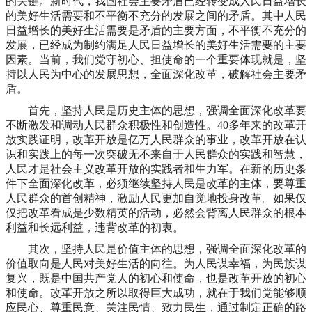
的关键。新时代，我国社会主要矛盾已经转变成人民日益增长
的美好生活需要和不平衡不充分的发展之间的矛盾。其中人民
日益增长的美好生活需要是矛盾的主要方面，不平衡不充分的
发展，已经成为制约满足人民日益增长的美好生活需要的主要
因素。当前，我们党守初心、担使命的一个重要体现就是，坚
持以人民为中心的发展思想，全面深化改革，破解社会主要矛
盾。
首先，坚持人民是历史主体的思想，强调全面深化改革要
不断激发和调动人民群众积极性和创造性。40多年来的改革开
放实践证明，改革开放是亿万人民群众的事业，改革开放在认
识和实践上的每一次突破无不来自于人民群众的实践和智慧，
人民才是社会主义改革开放的实践者和生力军。在新的历史条
件下全面深化改革，必须继续坚持人民是改革的主体，要尊重
人民群众的首创精神，激励人民更加自觉地投身改革。如果仅
仅把改革看成是少数精英的活动，必然会背离人民群众的根本
利益和长远利益，违背改革的初衷。
其次，坚持人民是价值主体的思想，强调全面深化改革的
价值取向是人民对美好生活的向往。为人民谋幸福，为民族谋
复兴，既是中国共产党人的初心和使命，也是改革开放的初心
和使命。改革开放之所以取得巨大成功，就在于我们党能够顺
应民心、尊重民意、关注民情、致力民生，通过制定正确的路