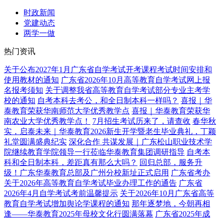
时政新闻
党建动态
两学一做
热门资讯
关于公布2027年1月广东省自学考试开考课程考试时间安排和
使用教材的通知
广东省2026年10月高等教育自学考试网上报
名报考须知
关于调整我省高等教育自学考试部分专业主考学
校的通知
自考本科去考公，和全日制本科一样吗？
喜报｜华
泰教育荣获华南师范大学优秀教学点
喜报｜华泰教育荣获华
南农业大学优秀教学点！
7月招生考试历来了，请查收
春华秋
实，启泰未来｜华泰教育2026新生开学暨老生毕业典礼，丁颖
礼堂圆满盛典纪实
深化合作 共谋发展｜广东松山职业技术学
院继续教育学院领导一行莅临华泰教育集团调研指导
自考本
科和全日制本科，差距真有那么大吗？
回归总部，服务升
级！广东华泰教育总部及广州分校新址正式启用
广东省考办
关于2026年高等教育自学考试毕业办理工作的通告
广东省
2026年4月自学考试考前温馨提示
关于2026年10月广东省高等
教育自学考试增加舆论学课程的通知
那年逐梦地，今朝再相
逢——华泰教育2025年母校文化行圆满落幕
广东省2025年成