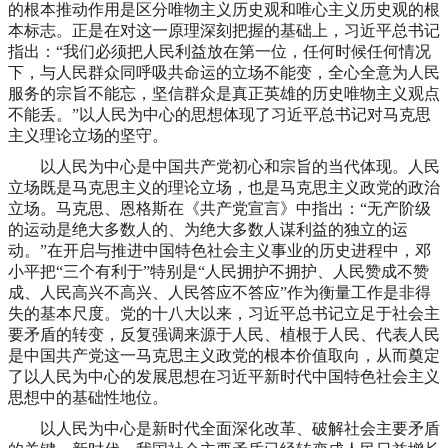
的根本推动作用是区分唯物主义历史观和唯心主义历史观的根
本标志。正是在对这一原理深刻把握的基础上，习近平总书记
指出：“我们必须把人民利益放在第一位，任何时候任何情况
下，与人民群众同呼吸共命运的立场不能变，全心全意为人民
服务的宗旨不能忘，坚信群众是真正英雄的历史唯物主义观点
不能丢。”以人民为中心的思想体现了习近平总书记对马克思
主义理论立场的坚守。
以人民为中心是中国共产党初心和宗旨的当代体现。人民
立场既是马克思主义的理论立场，也是马克思主义政党的政治
立场。马克思、恩格斯在《共产党宣言》中指出：“无产阶级
的运动是绝大多数人的、为绝大多数人谋利益的独立的运
动。”在开启与推进中国特色社会主义事业的历史进程中，邓
小平把“三个有利于”特别是“人民拥护不拥护、人民赞成不赞
成、人民高兴不高兴、人民答应不答应”作为衡量工作是非得
失的基本尺度。党的十八大以来，习近平总书记立足于社会主
要矛盾的转变，反复强调来源于人民、植根于人民、代表人民
是中国共产党这一马克思主义政党的根本价值取向，从而奠定
了以人民为中心的发展思想在习近平新时代中国特色社会主义
思想中的基础性地位。
以人民为中心是新时代全面深化改革、破解社会主要矛盾