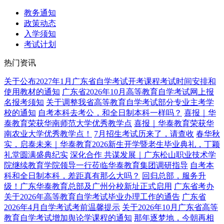
教务通知
政策动态
入学须知
考试计划
热门资讯
关于公布2027年1月广东省自学考试开考课程考试时间安排和
使用教材的通知
广东省2026年10月高等教育自学考试网上报
名报考须知
关于调整我省高等教育自学考试部分专业主考学
校的通知
自考本科去考公，和全日制本科一样吗？
喜报｜华
泰教育荣获华南师范大学优秀教学点
喜报｜华泰教育荣获华
南农业大学优秀教学点！
7月招生考试历来了，请查收
春华秋
实，启泰未来｜华泰教育2026新生开学暨老生毕业典礼，丁颖
礼堂圆满盛典纪实
深化合作 共谋发展｜广东松山职业技术学
院继续教育学院领导一行莅临华泰教育集团调研指导
自考本
科和全日制本科，差距真有那么大吗？
回归总部，服务升
级！广东华泰教育总部及广州分校新址正式启用
广东省考办
关于2026年高等教育自学考试毕业办理工作的通告
广东省
2026年4月自学考试考前温馨提示
关于2026年10月广东省高等
教育自学考试增加舆论学课程的通知
那年逐梦地，今朝再相