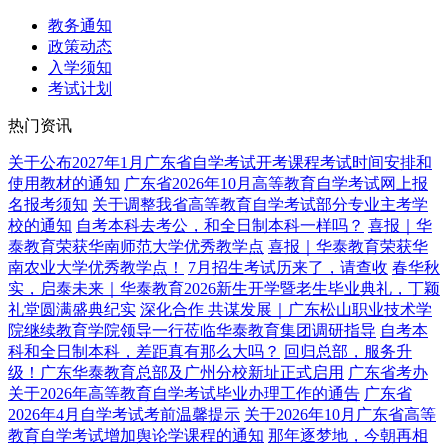
教务通知
政策动态
入学须知
考试计划
热门资讯
关于公布2027年1月广东省自学考试开考课程考试时间安排和
使用教材的通知
广东省2026年10月高等教育自学考试网上报
名报考须知
关于调整我省高等教育自学考试部分专业主考学
校的通知
自考本科去考公，和全日制本科一样吗？
喜报｜华
泰教育荣获华南师范大学优秀教学点
喜报｜华泰教育荣获华
南农业大学优秀教学点！
7月招生考试历来了，请查收
春华秋
实，启泰未来｜华泰教育2026新生开学暨老生毕业典礼，丁颖
礼堂圆满盛典纪实
深化合作 共谋发展｜广东松山职业技术学
院继续教育学院领导一行莅临华泰教育集团调研指导
自考本
科和全日制本科，差距真有那么大吗？
回归总部，服务升
级！广东华泰教育总部及广州分校新址正式启用
广东省考办
关于2026年高等教育自学考试毕业办理工作的通告
广东省
2026年4月自学考试考前温馨提示
关于2026年10月广东省高等
教育自学考试增加舆论学课程的通知
那年逐梦地，今朝再相