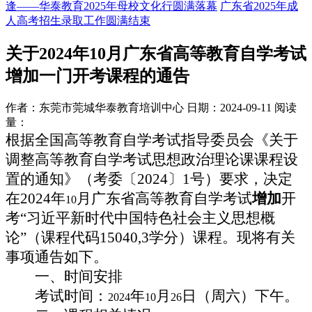
逢——华泰教育2025年母校文化行圆满落幕
广东省2025年成
人高考招生录取工作圆满结束
关于2024年10月广东省高等教育自学考试
增加一门开考课程的通告
作者：东莞市莞城华泰教育培训中心
日期：2024-09-11
阅读
量：
根据全国高等教育自学考试指导委员会《关于
调整高等教育自学考试思想政治理论课课程设
置的通知》（考委〔
2024
〕
1
号）要求，决定
在
2024
年
月广东省高等教育自学考试
增加
开
10
考“习近平新时代中国特色社会主义思想概
论”（课程代码
15040
,
3
学分）课程。现将有关
事项通告如下。
一、时间安排
考试时间：
年
月
日（周六）下午。
2024
10
26