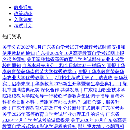
教务通知
政策动态
入学须知
考试计划
热门资讯
关于公布2027年1月广东省自学考试开考课程考试时间安排和
使用教材的通知
广东省2026年10月高等教育自学考试网上报
名报考须知
关于调整我省高等教育自学考试部分专业主考学
校的通知
自考本科去考公，和全日制本科一样吗？
喜报｜华
泰教育荣获华南师范大学优秀教学点
喜报｜华泰教育荣获华
南农业大学优秀教学点！
7月招生考试历来了，请查收
春华秋
实，启泰未来｜华泰教育2026新生开学暨老生毕业典礼，丁颖
礼堂圆满盛典纪实
深化合作 共谋发展｜广东松山职业技术学
院继续教育学院领导一行莅临华泰教育集团调研指导
自考本
科和全日制本科，差距真有那么大吗？
回归总部，服务升
级！广东华泰教育总部及广州分校新址正式启用
广东省考办
关于2026年高等教育自学考试毕业办理工作的通告
广东省
2026年4月自学考试考前温馨提示
关于2026年10月广东省高等
教育自学考试增加舆论学课程的通知
那年逐梦地，今朝再相