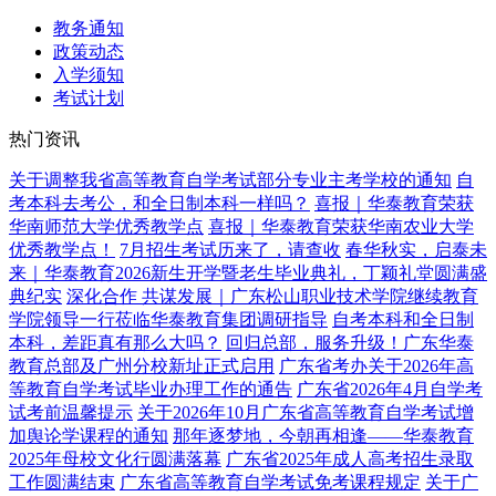
教务通知
政策动态
入学须知
考试计划
热门资讯
关于调整我省高等教育自学考试部分专业主考学校的通知
自
考本科去考公，和全日制本科一样吗？
喜报｜华泰教育荣获
华南师范大学优秀教学点
喜报｜华泰教育荣获华南农业大学
优秀教学点！
7月招生考试历来了，请查收
春华秋实，启泰未
来｜华泰教育2026新生开学暨老生毕业典礼，丁颖礼堂圆满盛
典纪实
深化合作 共谋发展｜广东松山职业技术学院继续教育
学院领导一行莅临华泰教育集团调研指导
自考本科和全日制
本科，差距真有那么大吗？
回归总部，服务升级！广东华泰
教育总部及广州分校新址正式启用
广东省考办关于2026年高
等教育自学考试毕业办理工作的通告
广东省2026年4月自学考
试考前温馨提示
关于2026年10月广东省高等教育自学考试增
加舆论学课程的通知
那年逐梦地，今朝再相逢——华泰教育
2025年母校文化行圆满落幕
广东省2025年成人高考招生录取
工作圆满结束
广东省高等教育自学考试免考课程规定
关于广