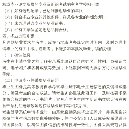
核或毕业论文所属的专业及组织考试的主考学校相一致；
（五）如有违规记录，已达到推迟毕业的年限；
（六）符合毕业专业的其他条件，详见各专业的毕业说明；
（七）未办理过该专业的毕业证书；
（八）经有关单位鉴定思想品德合格。
四、毕业办理步骤
凡达到毕业要求的考生，应在当地市考办规定的时间内，及时办理申
请毕业的有关手续，逾期者，不能参加本批次毕业手续的办理。
（一）确认信息
考生在申请毕业之前，须登录系统确认自己的姓名、性别、身份证号
码、电子相片和各科成绩等数据，上述数据准确无误后方可办理毕业
手续。
（二）申请毕业并采集毕业证照
毕业生图像是高等教育自学考试毕业证书电子注册信息的关键组成部
分，涉及考生的合法权益。请考生务必重视此项工作，及时按要求采
集符合标准的毕业证书照片，避免产生考生的学历证书数据无法在教
育部顺利注册导致延迟获取毕业证书等相关后果。
考生登录系统申请毕业时，由系统直接采集毕业证照片，并将采集的
图像与考生信息数据库关联校验，并与公安部门人口库等权威渠道开
展图像比对，以确保图像信息的准确性与一致性。图像采集规范及操