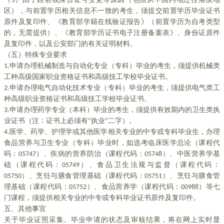
（3）由于姓名或身份证号变更等原因（包括从中国内地迁往港澳地
区），与前置学历相关信息不一致的考生，须提交前置学历毕业证书
原件及复印件、《教育部学籍在线验证报告》（前置学历为自考类型
的，无需提供）、《教育部学历证书电子注册备案表》、身份证原件
及复印件，以及公安部门的有关证明材料。
（五）特殊专业要求
1.申请办理机械制造与自动化专业（专科）毕业的考生，须提供机械类
工种高级国家职业资格证书和高级技工学校毕业证书。
2.申请办理电气自动化技术专业（专科）毕业的考生，须提供电气类工
种高级职业资格证书和高级技工学校毕业证书。
3.申请办理药学专业（本科）毕业的考生，须提供有效期内的卫生类执
业证书（注：证书上必须有“执业”二字）。
4.医学、药学、护理学或其他医学相关专业的中专或专科毕业生，办理
食品营养与卫生专业（专科）毕业时，如选考临床医学总论（课程代
码：05747）、疾病的营养防治（课程代码：05748）、中医营养学基
础（课程代码：05749）、食品卫生法规与监督（课程代码：
05750）、烹饪与膳食管理基础（课程代码：05751）、烹饪与膳食管
理基础（课程代码：05752）、食品营养学（课程代码：00988）等七
门课程，须提供相关专业的中专或专科毕业证书原件及复印件。
五、其他事宜
关于毕业证照采集、毕业申请的状态及审核结果，将在网上实时显