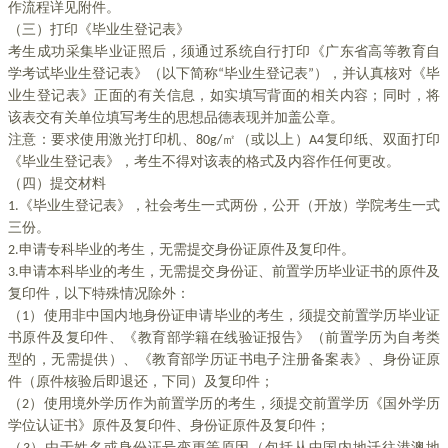
作流程详见附件。
（三）打印《毕业生登记表》
考生成功采集毕业证照后，须通过系统自行打印《广东省高等教育自
学考试毕业生登记表》（以下简称“毕业生登记表”），并认真核对《毕
业生登记表》正面的有关信息，如实填写背面的相关内容；同时，将
该表交有关单位填写考生的思想品德表现并加盖公章。
注意：要求使用激光打印机、80g/㎡（或以上）A4复印纸、双面打印
《毕业生登记表》，考生不得对该表的格式及内容作任何更改。
（四）提交材料
1.《毕业生登记表》，社会考生一式两份，公开（开放）学院考生一式
三份。
2.申请专科毕业的考生，无需提交身份证原件及复印件。
3.申请本科毕业的考生，无需提交身份证、前置学历毕业证书的原件及
复印件，以下特殊情况除外：
（1）使用非中国内地身份证申请毕业的考生，须提交前置学历毕业证
书原件及复印件、《教育部学籍在线验证报告》（前置学历为自考类
型的，无需提供）、《教育部学历证书电子注册备案表》、身份证原
件（原件核验后即退还，下同）及复印件；
（2）使用境外学历作为前置学历的考生，须提交前置学历《国外学历
学位认证书》原件及复印件、身份证原件及复印件；