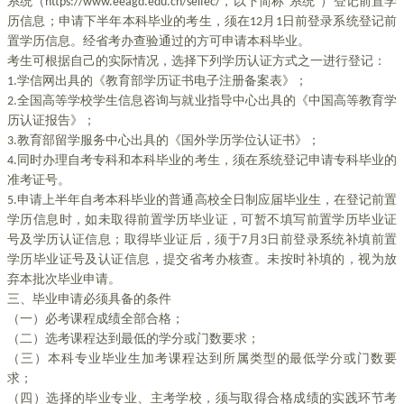
系统（https://www.eeagd.edu.cn/selfec/，以下简称“系统”）登记前置学
历信息；申请下半年本科毕业的考生，须在12月1日前登录系统登记前
置学历信息。经省考办查验通过的方可申请本科毕业。
考生可根据自己的实际情况，选择下列学历认证方式之一进行登记：
1.学信网出具的《教育部学历证书电子注册备案表》；
2.全国高等学校学生信息咨询与就业指导中心出具的《中国高等教育学
历认证报告》；
3.教育部留学服务中心出具的《国外学历学位认证书》；
4.同时办理自考专科和本科毕业的考生，须在系统登记申请专科毕业的
准考证号。
5.申请上半年自考本科毕业的普通高校全日制应届毕业生，在登记前置
学历信息时，如未取得前置学历毕业证，可暂不填写前置学历毕业证
号及学历认证信息；取得毕业证后，须于7月3日前登录系统补填前置
学历毕业证号及认证信息，提交省考办核查。未按时补填的，视为放
弃本批次毕业申请。
三、毕业申请必须具备的条件
（一）必考课程成绩全部合格；
（二）选考课程达到最低的学分或门数要求；
（三）本科专业毕业生加考课程达到所属类型的最低学分或门数要
求；
（四）选择的毕业专业、主考学校，须与取得合格成绩的实践环节考