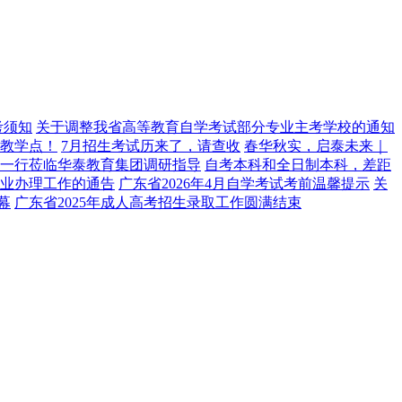
考须知
关于调整我省高等教育自学考试部分专业主考学校的通知
教学点！
7月招生考试历来了，请查收
春华秋实，启泰未来｜
导一行莅临华泰教育集团调研指导
自考本科和全日制本科，差距
毕业办理工作的通告
广东省2026年4月自学考试考前温馨提示
关
幕
广东省2025年成人高考招生录取工作圆满结束