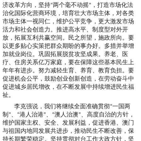
济改革方向，坚持
两个毫不动摇
，打造市场化法
“
”
治化国际化营商环境，培育壮大市场主体，对各类
市场主体一视同仁，维护公平竞争，更大激发市场
活力和社会创造力。推进高水平、制度型对外开
放，拓展互利共赢空间。民之所望，施政所向。要
以更多贴心实策把群众期盼的事办好。多措并举增
加就业岗位。巩固拓展脱贫攻坚成果。养老、医
疗、住房关系亿万家庭，要在保障这些基本民生上
年年有进步。努力减轻生育、养育、教育负担。要
促进机会公平，鼓励创业创新创造，在劳动奋斗中
促进城乡居民增收，在不断发展中持续增进民生福
祉。
李克强说，我们将继续全面准确贯彻
一国两
“
制
、
港人治港
、
澳人治澳
、高度自治的方针，
”
“
”
“
”
维护国家主权、安全、发展利益，促进香港、澳门
与祖国内地同发展共进步，推动民生不断改善，保
持长期繁荣稳定。坚持贯彻对台工作大政方针，坚