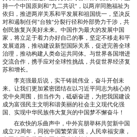
持一个中国原则和
九二共识
，以两岸同胞福祉为
“
”
依归，推进两岸关系和平发展和祖国统一，坚决反
对和遏制任何
台独
分裂行径和外部势力干涉，共
“
”
创民族复兴美好未来。中国作为最大的发展中国
家，将立足于着力办好自己的事，坚定不移走和平
发展道路，推动建设新型国际关系，促进完善全球
治理，推动构建人类命运共同体。与世界各国增进
交流合作，携手应对全球性挑战，共促世界经济复
苏和增长。
李克强最后说，实干铸就伟业，奋斗开创未
来。让我们更加紧密团结在以习近平同志为核心的
党中央周围，担当作为，砥砺奋进，为把我国建设
成为富强民主文明和谐美丽的社会主义现代化强
国、实现中华民族伟大复兴的中国梦不懈奋斗！
在欢快的乐曲声中，中外宾朋举杯共贺新中国
成立
周年，同祝中国繁荣富强，人民幸福安康，
72