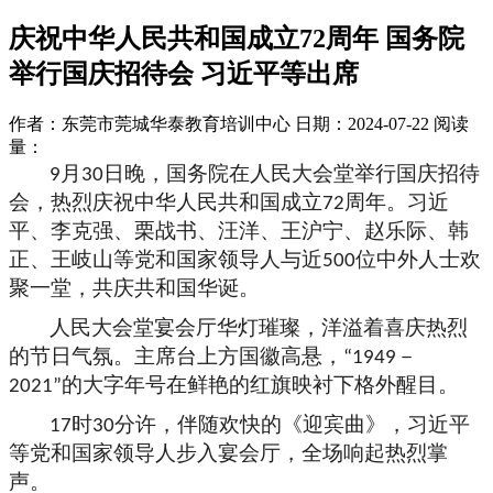
庆祝中华人民共和国成立72周年 国务院
举行国庆招待会 习近平等出席
作者：东莞市莞城华泰教育培训中心
日期：2024-07-22
阅读
量：
月
日晚，国务院在人民大会堂举行国庆招待
9
30
会，热烈庆祝中华人民共和国成立
周年。习近
72
平、李克强、栗战书、汪洋、王沪宁、赵乐际、韩
正、王岐山等党和国家领导人与近
位中外人士欢
500
聚一堂，共庆共和国华诞。
人民大会堂宴会厅华灯璀璨，洋溢着喜庆热烈
的节日气氛。主席台上方国徽高悬，
－
“1949
的大字年号在鲜艳的红旗映衬下格外醒目。
2021”
时
分许，伴随欢快的《迎宾曲》，习近平
17
30
等党和国家领导人步入宴会厅，全场响起热烈掌
声。