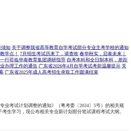
考须知
关于调整我省高等教育自学考试部分专业主考学校的通知
教学点！
7月招生考试历来了，请查收
春华秋实，启泰未来｜
导一行莅临华泰教育集团调研指导
自考本科和全日制本科，差距
毕业办理工作的通告
广东省2026年4月自学考试考前温馨提示
关
幕
广东省2025年成人高考招生录取工作圆满结束
专业考试计划调整的通知》（粤考委〔2024〕5号）的相关规
便于考生学习，现公布相关专业新计划部分笔试课程考试大纲。