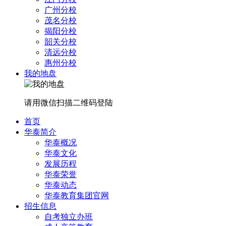
广州分校
茂名分校
揭阳分校
韶关分校
清远分校
惠州分校
我的地盘
请用微信扫描二维码登陆
首页
华泰简介
华泰概况
华泰文化
发展历程
华泰荣誉
华泰动态
华泰教育集团官网
招生信息
自考独立办班