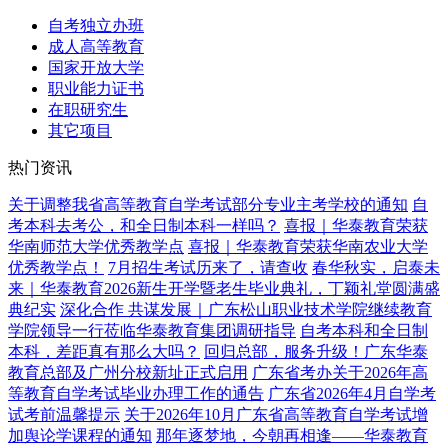
自考独立办班
成人高等教育
国家开放大学
职业能力证书
在职研究生
其它项目
热门资讯
关于调整我省高等教育自学考试部分专业主考学校的通知
自
考本科去考公，和全日制本科一样吗？
喜报｜华泰教育荣获
华南师范大学优秀教学点
喜报｜华泰教育荣获华南农业大学
优秀教学点！
7月招生考试历来了，请查收
春华秋实，启泰未
来｜华泰教育2026新生开学暨老生毕业典礼，丁颖礼堂圆满盛
典纪实
深化合作 共谋发展｜广东松山职业技术学院继续教育
学院领导一行莅临华泰教育集团调研指导
自考本科和全日制
本科，差距真有那么大吗？
回归总部，服务升级！广东华泰
教育总部及广州分校新址正式启用
广东省考办关于2026年高
等教育自学考试毕业办理工作的通告
广东省2026年4月自学考
试考前温馨提示
关于2026年10月广东省高等教育自学考试增
加舆论学课程的通知
那年逐梦地，今朝再相逢——华泰教育