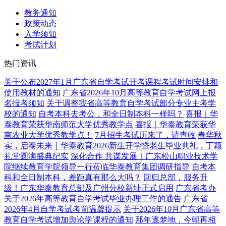
教务通知
政策动态
入学须知
考试计划
热门资讯
关于公布2027年1月广东省自学考试开考课程考试时间安排和
使用教材的通知
广东省2026年10月高等教育自学考试网上报
名报考须知
关于调整我省高等教育自学考试部分专业主考学
校的通知
自考本科去考公，和全日制本科一样吗？
喜报｜华
泰教育荣获华南师范大学优秀教学点
喜报｜华泰教育荣获华
南农业大学优秀教学点！
7月招生考试历来了，请查收
春华秋
实，启泰未来｜华泰教育2026新生开学暨老生毕业典礼，丁颖
礼堂圆满盛典纪实
深化合作 共谋发展｜广东松山职业技术学
院继续教育学院领导一行莅临华泰教育集团调研指导
自考本
科和全日制本科，差距真有那么大吗？
回归总部，服务升
级！广东华泰教育总部及广州分校新址正式启用
广东省考办
关于2026年高等教育自学考试毕业办理工作的通告
广东省
2026年4月自学考试考前温馨提示
关于2026年10月广东省高等
教育自学考试增加舆论学课程的通知
那年逐梦地，今朝再相