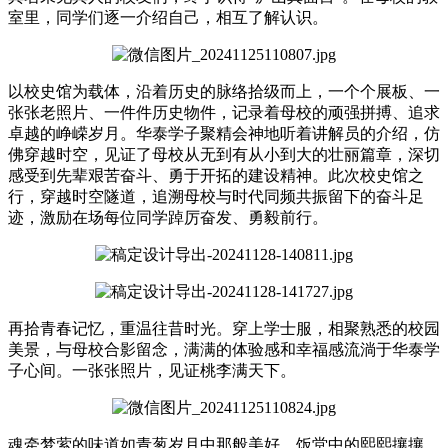
室里，同学们逐一介绍自己，相互了解认识。
以校史馆为载体，沿着历史的脉络拾级而上，一个个展板、一
张张老照片、一件件历史物件，记录着母校的顽强拼搏、追求
卓越的峥嵘岁月。
华泰学子聚精会神地听着讲解员的介绍，仿
佛穿越时空，见证了母校从无到有从小到大的壮丽篇章，深切
感受到先辈艰苦奋斗、勇于开拓的建设精神。
此次校史馆之
行，穿越时空隧道，追溯母校与时代同频共振留下的奋斗足
迹，激励在场每位同学踔厉奋发、勇毅前行。
再拾青春记忆，重温往昔时光。穿上学士服，相聚熟悉的校园
美景，与母校合影留念，满满的体验感和幸福感流淌于华泰学
子心间。一张张照片，见证桃李满天下。
魂牵梦萦的味道如青葱岁月中那般美好，饭堂中的熙熙攘攘、