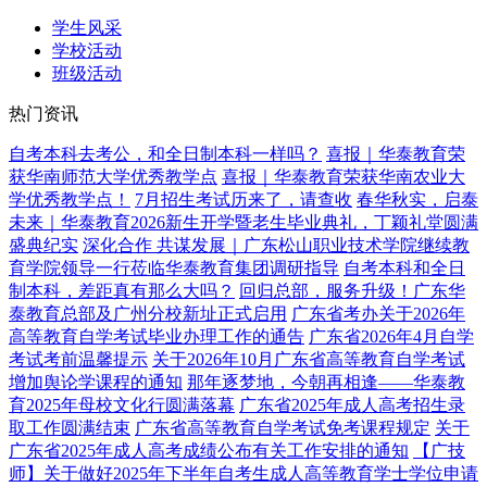
学生风采
学校活动
班级活动
热门资讯
自考本科去考公，和全日制本科一样吗？
喜报｜华泰教育荣
获华南师范大学优秀教学点
喜报｜华泰教育荣获华南农业大
学优秀教学点！
7月招生考试历来了，请查收
春华秋实，启泰
未来｜华泰教育2026新生开学暨老生毕业典礼，丁颖礼堂圆满
盛典纪实
深化合作 共谋发展｜广东松山职业技术学院继续教
育学院领导一行莅临华泰教育集团调研指导
自考本科和全日
制本科，差距真有那么大吗？
回归总部，服务升级！广东华
泰教育总部及广州分校新址正式启用
广东省考办关于2026年
高等教育自学考试毕业办理工作的通告
广东省2026年4月自学
考试考前温馨提示
关于2026年10月广东省高等教育自学考试
增加舆论学课程的通知
那年逐梦地，今朝再相逢——华泰教
育2025年母校文化行圆满落幕
广东省2025年成人高考招生录
取工作圆满结束
广东省高等教育自学考试免考课程规定
关于
广东省2025年成人高考成绩公布有关工作安排的通知
【广技
师】关于做好2025年下半年自考生成人高等教育学士学位申请