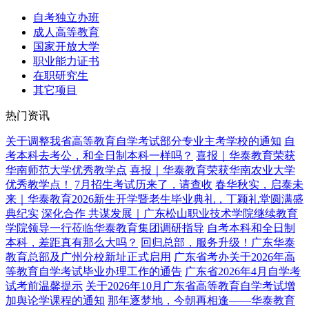
自考独立办班
成人高等教育
国家开放大学
职业能力证书
在职研究生
其它项目
热门资讯
关于调整我省高等教育自学考试部分专业主考学校的通知
自
考本科去考公，和全日制本科一样吗？
喜报｜华泰教育荣获
华南师范大学优秀教学点
喜报｜华泰教育荣获华南农业大学
优秀教学点！
7月招生考试历来了，请查收
春华秋实，启泰未
来｜华泰教育2026新生开学暨老生毕业典礼，丁颖礼堂圆满盛
典纪实
深化合作 共谋发展｜广东松山职业技术学院继续教育
学院领导一行莅临华泰教育集团调研指导
自考本科和全日制
本科，差距真有那么大吗？
回归总部，服务升级！广东华泰
教育总部及广州分校新址正式启用
广东省考办关于2026年高
等教育自学考试毕业办理工作的通告
广东省2026年4月自学考
试考前温馨提示
关于2026年10月广东省高等教育自学考试增
加舆论学课程的通知
那年逐梦地，今朝再相逢——华泰教育