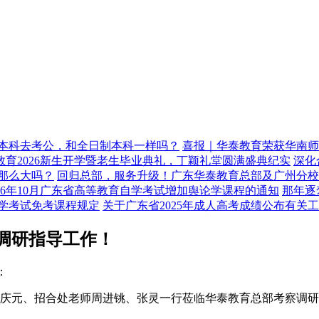
本科去考公，和全日制本科一样吗？
喜报｜华泰教育荣获华南师
育2026新生开学暨老生毕业典礼，丁颖礼堂圆满盛典纪实
深化
那么大吗？
回归总部，服务升级！广东华泰教育总部及广州分校
026年10月广东省高等教育自学考试增加舆论学课程的通知
那年逐
学考试免考课程规定
关于广东省2025年成人高考成绩公布有关
调研指导工作！
：
主任赖庆元、招合处老师周进铫、张灵一行莅临华泰教育总部考察