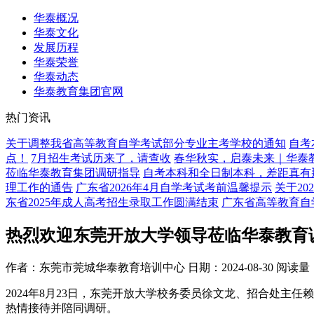
华泰概况
华泰文化
发展历程
华泰荣誉
华泰动态
华泰教育集团官网
热门资讯
关于调整我省高等教育自学考试部分专业主考学校的通知
自考
点！
7月招生考试历来了，请查收
春华秋实，启泰未来｜华泰教
莅临华泰教育集团调研指导
自考本科和全日制本科，差距真有
理工作的通告
广东省2026年4月自学考试考前温馨提示
关于2
东省2025年成人高考招生录取工作圆满结束
广东省高等教育自
热烈欢迎东莞开放大学领导莅临华泰教育
作者：东莞市莞城华泰教育培训中心
日期：2024-08-30
阅读量
2024年8月23日，东莞开放大学校务委员徐文龙、招合处
热情接待并陪同调研。