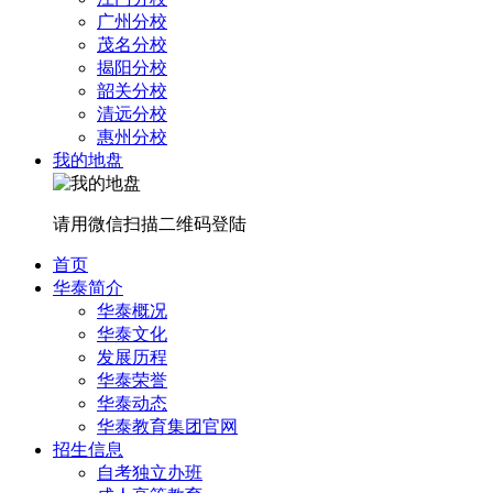
广州分校
茂名分校
揭阳分校
韶关分校
清远分校
惠州分校
我的地盘
请用微信扫描二维码登陆
首页
华泰简介
华泰概况
华泰文化
发展历程
华泰荣誉
华泰动态
华泰教育集团官网
招生信息
自考独立办班