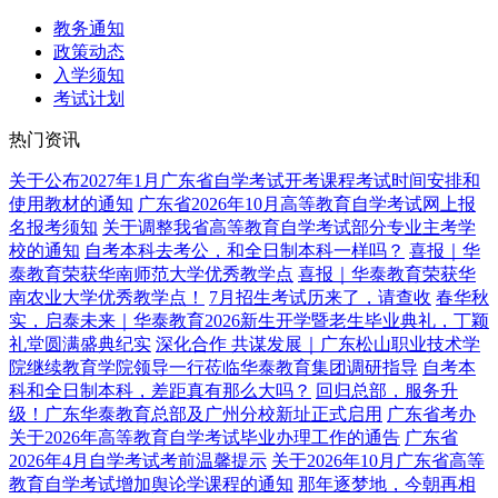
教务通知
政策动态
入学须知
考试计划
热门资讯
关于公布2027年1月广东省自学考试开考课程考试时间安排和
使用教材的通知
广东省2026年10月高等教育自学考试网上报
名报考须知
关于调整我省高等教育自学考试部分专业主考学
校的通知
自考本科去考公，和全日制本科一样吗？
喜报｜华
泰教育荣获华南师范大学优秀教学点
喜报｜华泰教育荣获华
南农业大学优秀教学点！
7月招生考试历来了，请查收
春华秋
实，启泰未来｜华泰教育2026新生开学暨老生毕业典礼，丁颖
礼堂圆满盛典纪实
深化合作 共谋发展｜广东松山职业技术学
院继续教育学院领导一行莅临华泰教育集团调研指导
自考本
科和全日制本科，差距真有那么大吗？
回归总部，服务升
级！广东华泰教育总部及广州分校新址正式启用
广东省考办
关于2026年高等教育自学考试毕业办理工作的通告
广东省
2026年4月自学考试考前温馨提示
关于2026年10月广东省高等
教育自学考试增加舆论学课程的通知
那年逐梦地，今朝再相