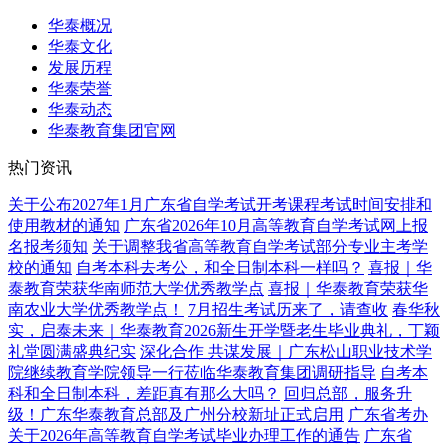
华泰概况
华泰文化
发展历程
华泰荣誉
华泰动态
华泰教育集团官网
热门资讯
关于公布2027年1月广东省自学考试开考课程考试时间安排和
使用教材的通知
广东省2026年10月高等教育自学考试网上报
名报考须知
关于调整我省高等教育自学考试部分专业主考学
校的通知
自考本科去考公，和全日制本科一样吗？
喜报｜华
泰教育荣获华南师范大学优秀教学点
喜报｜华泰教育荣获华
南农业大学优秀教学点！
7月招生考试历来了，请查收
春华秋
实，启泰未来｜华泰教育2026新生开学暨老生毕业典礼，丁颖
礼堂圆满盛典纪实
深化合作 共谋发展｜广东松山职业技术学
院继续教育学院领导一行莅临华泰教育集团调研指导
自考本
科和全日制本科，差距真有那么大吗？
回归总部，服务升
级！广东华泰教育总部及广州分校新址正式启用
广东省考办
关于2026年高等教育自学考试毕业办理工作的通告
广东省