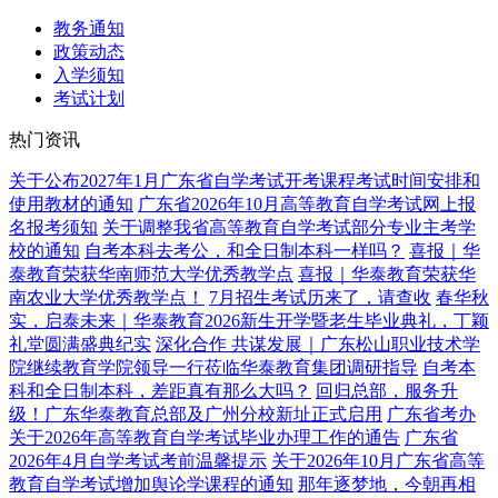
教务通知
政策动态
入学须知
考试计划
热门资讯
关于公布2027年1月广东省自学考试开考课程考试时间安排和
使用教材的通知
广东省2026年10月高等教育自学考试网上报
名报考须知
关于调整我省高等教育自学考试部分专业主考学
校的通知
自考本科去考公，和全日制本科一样吗？
喜报｜华
泰教育荣获华南师范大学优秀教学点
喜报｜华泰教育荣获华
南农业大学优秀教学点！
7月招生考试历来了，请查收
春华秋
实，启泰未来｜华泰教育2026新生开学暨老生毕业典礼，丁颖
礼堂圆满盛典纪实
深化合作 共谋发展｜广东松山职业技术学
院继续教育学院领导一行莅临华泰教育集团调研指导
自考本
科和全日制本科，差距真有那么大吗？
回归总部，服务升
级！广东华泰教育总部及广州分校新址正式启用
广东省考办
关于2026年高等教育自学考试毕业办理工作的通告
广东省
2026年4月自学考试考前温馨提示
关于2026年10月广东省高等
教育自学考试增加舆论学课程的通知
那年逐梦地，今朝再相