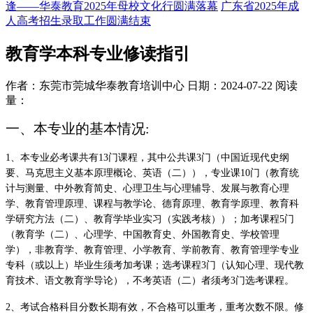
逢——华泰教育2025年母校文化行圆满落幕
广东省2025年成
人高考招生录取工作圆满结束
教育学本科专业修读指引
作者：东莞市莞城华泰教育培训中心
日期：2024-07-22
阅读
量：
一、本专业的基本情况
:
1、
本专业必考课共有
13门课程，其中公共课3门（中国近现代史纲
要、
马克思主义基本原理概论、英语（二）
），专业课
10门（
教育统
计与测量、中外教育简史、心理卫生与心理辅导、发展与教育心理
学、教育管理原理、课程与教学论、德育原理、教育学原理、教育科
学研究方法（二）、教育学毕业实习（实践考核）
）；加考课程
5门
（教育学（二）、心理学、中国教育史、外国教育史、学校管理
学），非教育学、教育管理、小学教育、学前教育、教育管理学专业
专科（或以上）毕业生须考加考课；选考课程3门（认知心理、现代教
育技术、语文教育学导论）
，
不考英语（二）者须考
3
门选考课程。
2、
考试合格科目分数长期有效，不合格可以重考，重考次数不限。修