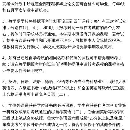
完考试计划中所规定全部
课程和毕业论文答辩合格即可毕业。
每年
6月
和12月两次毕业申请机会。
3、
每学期学校将根据开考计划开设三到四门课程；每年有
三
次考试
安
排
，分别在
1月、4月、和10月；报考时间一般在考试前的两个月左
右，具体时间学校将
另行
通知。本学期本班没有开课的课程，若考试
计划中有该课程并且和已开课程不冲突，可根据本人实际情况报考。
但教材需要另行购买，学校只按实际开课情况按学期发放教材。
4、
如有已通过自学考试的相同名称和代码的课程可申请办理转考手
续；
请在每学期报考时向班主任
说明并
提供申请转考课程的课程合格
证书复印件
等证明材料
。
5、
英语、日语、法语、德语、俄语
等外语
专业专科毕业生、获得大学
英语四、六级证书者
（或成绩
425分以上）
和全国英语等级考试三级以
上合格证书者可申请免考英语（二）
。
6
、
学位外语是获得学位证书的必考课程
。学生在获得自考本科专业第
一科有效成绩后考试通过的
①
自考英语（二）、
②
全国英语等级考试
三级以上笔试合格成绩、
③
大学英语四六级成绩
425分以上以及
④
原广
东省统考的学位外语合格成绩之一的，符合学位授予的其他条件的，