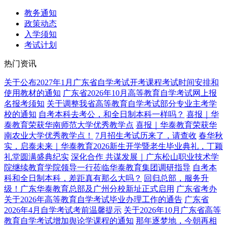
教务通知
政策动态
入学须知
考试计划
热门资讯
关于公布2027年1月广东省自学考试开考课程考试时间安排和
使用教材的通知
广东省2026年10月高等教育自学考试网上报
名报考须知
关于调整我省高等教育自学考试部分专业主考学
校的通知
自考本科去考公，和全日制本科一样吗？
喜报｜华
泰教育荣获华南师范大学优秀教学点
喜报｜华泰教育荣获华
南农业大学优秀教学点！
7月招生考试历来了，请查收
春华秋
实，启泰未来｜华泰教育2026新生开学暨老生毕业典礼，丁颖
礼堂圆满盛典纪实
深化合作 共谋发展｜广东松山职业技术学
院继续教育学院领导一行莅临华泰教育集团调研指导
自考本
科和全日制本科，差距真有那么大吗？
回归总部，服务升
级！广东华泰教育总部及广州分校新址正式启用
广东省考办
关于2026年高等教育自学考试毕业办理工作的通告
广东省
2026年4月自学考试考前温馨提示
关于2026年10月广东省高等
教育自学考试增加舆论学课程的通知
那年逐梦地，今朝再相