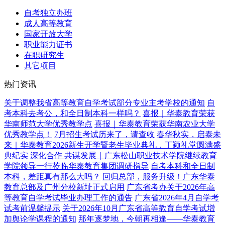
自考独立办班
成人高等教育
国家开放大学
职业能力证书
在职研究生
其它项目
热门资讯
关于调整我省高等教育自学考试部分专业主考学校的通知
自
考本科去考公，和全日制本科一样吗？
喜报｜华泰教育荣获
华南师范大学优秀教学点
喜报｜华泰教育荣获华南农业大学
优秀教学点！
7月招生考试历来了，请查收
春华秋实，启泰未
来｜华泰教育2026新生开学暨老生毕业典礼，丁颖礼堂圆满盛
典纪实
深化合作 共谋发展｜广东松山职业技术学院继续教育
学院领导一行莅临华泰教育集团调研指导
自考本科和全日制
本科，差距真有那么大吗？
回归总部，服务升级！广东华泰
教育总部及广州分校新址正式启用
广东省考办关于2026年高
等教育自学考试毕业办理工作的通告
广东省2026年4月自学考
试考前温馨提示
关于2026年10月广东省高等教育自学考试增
加舆论学课程的通知
那年逐梦地，今朝再相逢——华泰教育