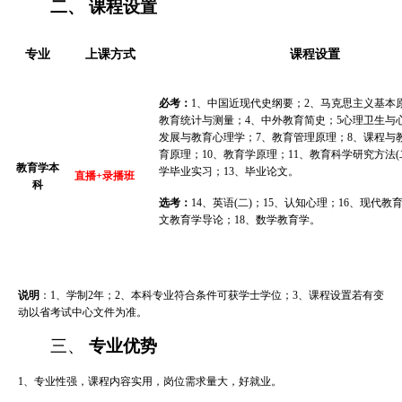
二、
课程设置
专业
上课方式
课程设置
必考：
1、中国近现代史纲要；2、马克思主义基本
教育统计与测量；4、中外教育简史；5心理卫生与
发展与教育心理学；7、教育管理原理；8、课程与
育原理；10、教育学原理；11、
教育科学研究方法(
教育学
本
学毕业实习；13、毕业论文。
直播+录播班
科
选考：
14、
英语(二)
；15、认知心理；16、现代教育
文教育学导论；18、数学教育学。
说明
：1、
学制2年
；2、本科专业符合条件可获学士学位；3、课程设置若有变
动以省考试中心文件为准。
三、
专业优势
1、专业性强，课程内容实用，岗位需求量大，好就业。