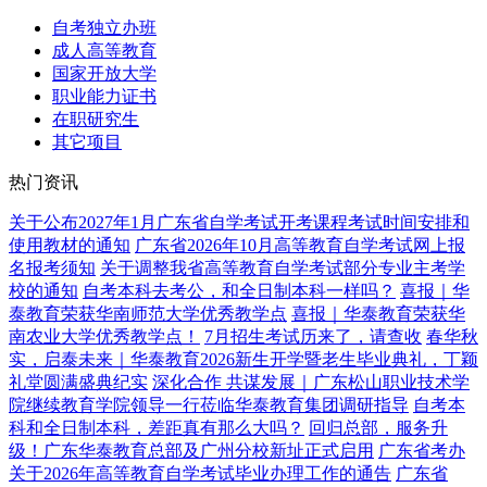
自考独立办班
成人高等教育
国家开放大学
职业能力证书
在职研究生
其它项目
热门资讯
关于公布2027年1月广东省自学考试开考课程考试时间安排和
使用教材的通知
广东省2026年10月高等教育自学考试网上报
名报考须知
关于调整我省高等教育自学考试部分专业主考学
校的通知
自考本科去考公，和全日制本科一样吗？
喜报｜华
泰教育荣获华南师范大学优秀教学点
喜报｜华泰教育荣获华
南农业大学优秀教学点！
7月招生考试历来了，请查收
春华秋
实，启泰未来｜华泰教育2026新生开学暨老生毕业典礼，丁颖
礼堂圆满盛典纪实
深化合作 共谋发展｜广东松山职业技术学
院继续教育学院领导一行莅临华泰教育集团调研指导
自考本
科和全日制本科，差距真有那么大吗？
回归总部，服务升
级！广东华泰教育总部及广州分校新址正式启用
广东省考办
关于2026年高等教育自学考试毕业办理工作的通告
广东省