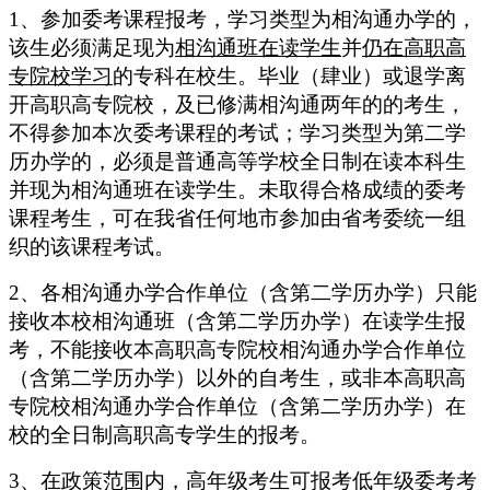
1、参加委考课程报考，学习类型为相沟通办学的，
该生必须满足现为
相沟通班在读学生
并
仍在高职高
专院校学习
的专科在校生。
毕业（肆业）或退学离
开高职高专院校，及已修满相沟通两年的的考生，
不得参加本次委考课程的考试；学习类型为第二学
历办学的，必须是普通高等学校全日制在读本科生
并
现为相沟通班在读学生
。未取得合格成绩的委考
课程考生，可在我省任何地市参加由省考委统一组
织的该课程考试。
2、各相沟通办学合作单位
（含第二学历办学）
只能
接收本校相沟通班
（含第二学历办学）
在读学生报
考，
不能接收本高职高专院校
相沟通办学合作单位
（含第二学历办学）
以外的自考生，或非本高职高
专院校
相沟通办学合作单位
（含第二学历办学）
在
校的全日制高职高专学生的报考。
3、在政策范围内，高年级考生可报考低年级委考考