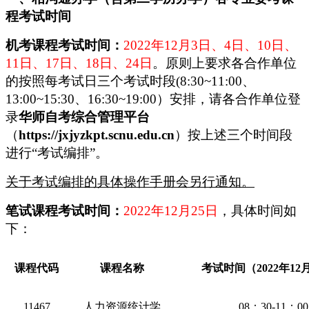
程考试时间
机考课程考试时间：
2
02
2
年
12
月
3
日、
4日、10
日、
11日、17日、18日、24日
。
原则上要求
各合作单位
的
按照
每考试日三个考试时段(8:30~11:00、
13:00~15:30、16:30~19:00）
安排
，请各合作单位登
录
华师自考综合管理平台
（
https://jxjyzkpt.scnu.edu.cn
）
按
上述三个时间段
进行“考试编排”。
关于考试编排的具体操作手册会另行通知。
笔试课程考试时间：
202
2
年
12
月
25
日
，
具体时间如
下：
课程代码
课程名称
考试时间（202
2
年
12
11467
人力资源统计学
08：3
0-11：
0
0