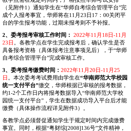
（见附件1）通知学生在“华师自考综合管理平台”完
成个人报考事宜，
华师
将在11月23日17：00关闭平
台的学生报考功能，过期未报考则不予补报。
2、委考报考审核工作时间：
2022年11月18日-11月
23日
。各
教学点
在学生完成报考后，确认学生是否
具备报考资格（具体报考注意事项见后），于“华师
自考综合管理平台”完成审核工作。
3、委考
报考缴费时间：
2022年11月20日-11月25
日
。
本次委考考试费用由学生在
“华南师范大学校园
统一支付平台”
缴交，
华师
根据
已审核的
报考数据
，
约
1-
2
个工作日
内
将
报考数据
导入“华南师范大学校
园统一支付平台”
，学生在数据成功
导入平台后才能
缴费
（
具体操作流程详见附件3）。
各
教学点
必须督促通知学生于规定时间内完成缴费
事宜。同时，根据“粤财综[2008]136号
”
文件精神，