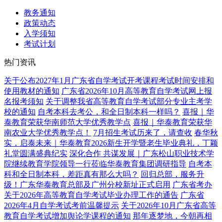
教务通知
政策动态
入学须知
考试计划
热门资讯
关于公布2027年1月广东省自学考试开考课程考试时间安排和
使用教材的通知
广东省2026年10月高等教育自学考试网上报
名报考须知
关于调整我省高等教育自学考试部分专业主考学
校的通知
自考本科去考公，和全日制本科一样吗？
喜报｜华
泰教育荣获华南师范大学优秀教学点
喜报｜华泰教育荣获华
南农业大学优秀教学点！
7月招生考试历来了，请查收
春华秋
实，启泰未来｜华泰教育2026新生开学暨老生毕业典礼，丁颖
礼堂圆满盛典纪实
深化合作 共谋发展｜广东松山职业技术学
院继续教育学院领导一行莅临华泰教育集团调研指导
自考本
科和全日制本科，差距真有那么大吗？
回归总部，服务升
级！广东华泰教育总部及广州分校新址正式启用
广东省考办
关于2026年高等教育自学考试毕业办理工作的通告
广东省
2026年4月自学考试考前温馨提示
关于2026年10月广东省高等
教育自学考试增加舆论学课程的通知
那年逐梦地，今朝再相