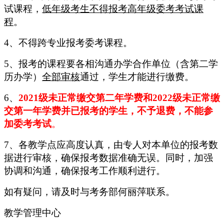
试课程，
低年级考生不得报考高年级委考考试课
程
。
4、不得跨专业报考委考课程。
5、报考的课程要各相沟通办学合作单位
（含第二学
历办学）
全部审核
通过，学生才能进行缴费。
6、
2021级
未
正常缴交
第二年学费
和2022级
未
正常缴
交
第
一
年学费
并
已报考
的学生，不予
退费
，
不
能
参
加
委考
考试
。
7、
各
教学点
应高度认真，由专人对本单位的报考数
据进行审核，确保报考数据准确无误。同时，加强
协调和沟通，确保报考工作顺利进行。
如有疑问，请及时与考务部何丽萍联系。
教学管理中心