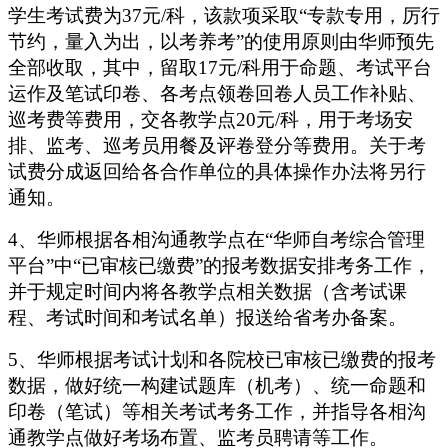
学生考试费为37元/科，
该款项采取“专款专用，厉行
节约，量入为出，以考养考”的使用原则由
华师
预先
全部收取，其中，
留取17元/科用于命题、考试平台
运作及笔试印卷、各考点领卷回卷人员工作补贴、
巡考费等费用，交各
教学点
20元/科，用于考场安
排、监考、巡考员用餐及评卷登分等费用。关于考
试费分成返回给各合作单位的具体操作办法将另行
通知。
4、
华师
根据各相沟通
教学点
在“华师自考综合管理
平台”中“已审核已缴费”的报考数据安排考务工作，
并于规定时间内将各
教学点
相关数据（含考试课
程、考试时间和考试名单）报送给省考办备案。
5、
华师
根据考试计划和各院校已审核已缴费的报考
数据，做好统一构建试题库（机考）、统一命题和
印卷（笔试）等相关考试考务工作，并指导各相沟
通
教学点
做好考场布置、监考员聘请等工作。