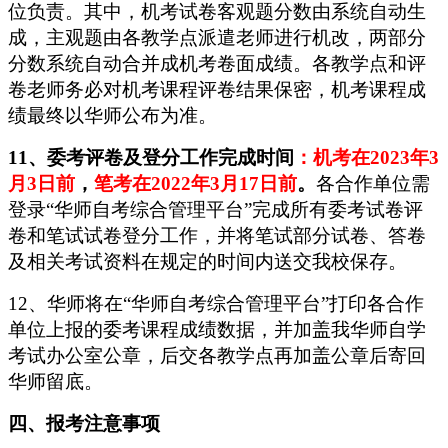
位负责。其中，机考试卷客观题分数由系统自动生
成，主观题由各教学点派遣老师进行机改，两部分
分数系统自动合并成机考卷面成绩。各教学点和评
卷老师务必对机考课程评卷结果保密，机考课程成
绩最终以华师公布为准。
11、委考评卷及登分工作完成时间
：机考在2023年3
月3日前
，
笔考在2022年3月17日前
。
各合作单位
需
登录
“华师自考综合管理平台”
完成所有委考试卷评
卷和笔试试卷登分工作，并将笔试部分试卷、答卷
及相关考试资料
在
规定的时间内送交我校保存。
12、
华师
将在
“华师自考综合管理平台”
打印各合作
单位上报的委考课程成绩数据，并加盖我
华师
自学
考试办公室公章，后交各
教学点
再加盖公章后寄回
华师
留底。
四、
报考注意事项