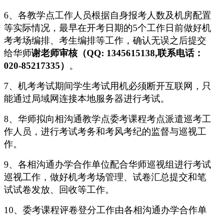
6、各教学点工作人员根据自身报考人数及机房配置
等实际情况，最早在开考日期的5个工作日前做好机
考考场编排、考生编排等工作，确认无误之后提交
给华师
谢老师审核（QQ:
1345615138,联系电话：
020-85217335）
。
7、机考考试期间学生考试用机必须断开互联网，只
能通过局域网连接本地服务器进行考试。
8、
华师
拟向相沟通
教学点
委考课程考点派遣巡考工
作人员，进行考试考务和考风考纪的监督与巡视工
作。
9、各相沟通办学合作单位配合
华师
巡视组进行考试
巡视工作，做好机考考场管理、试卷汇总提交和笔
试试卷发放、回收等工作。
10、
委考课程评卷登分工作由各相沟通办学合作单