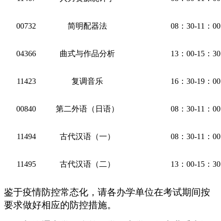
00732
简明配器法
08：3
0-11：
0
0
04366
曲式与作品分析
1
3
：
0
0-1
5
：
3
0
11423
复调音乐
1
6
：
30
-
19
：
0
0
00840
第二外语（日语）
08：3
0-11：
0
0
11494
古代汉语（一）
08：3
0-11：
0
0
11495
古代汉语（二）
1
3
：
0
0-1
5
：
3
0
鉴于疫情防控常态化，请各办学单位在考试期间按
要求做好相应的防控措施。