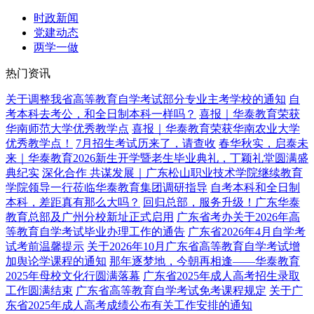
时政新闻
党建动态
两学一做
热门资讯
关于调整我省高等教育自学考试部分专业主考学校的通知
自
考本科去考公，和全日制本科一样吗？
喜报｜华泰教育荣获
华南师范大学优秀教学点
喜报｜华泰教育荣获华南农业大学
优秀教学点！
7月招生考试历来了，请查收
春华秋实，启泰未
来｜华泰教育2026新生开学暨老生毕业典礼，丁颖礼堂圆满盛
典纪实
深化合作 共谋发展｜广东松山职业技术学院继续教育
学院领导一行莅临华泰教育集团调研指导
自考本科和全日制
本科，差距真有那么大吗？
回归总部，服务升级！广东华泰
教育总部及广州分校新址正式启用
广东省考办关于2026年高
等教育自学考试毕业办理工作的通告
广东省2026年4月自学考
试考前温馨提示
关于2026年10月广东省高等教育自学考试增
加舆论学课程的通知
那年逐梦地，今朝再相逢——华泰教育
2025年母校文化行圆满落幕
广东省2025年成人高考招生录取
工作圆满结束
广东省高等教育自学考试免考课程规定
关于广
东省2025年成人高考成绩公布有关工作安排的通知