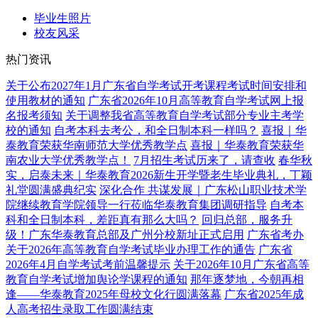
毕业生照片
校友风采
热门资讯
关于公布2027年1月广东省自学考试开考课程考试时间安排和
使用教材的通知
广东省2026年10月高等教育自学考试网上报
名报考须知
关于调整我省高等教育自学考试部分专业主考学
校的通知
自考本科去考公，和全日制本科一样吗？
喜报｜华
泰教育荣获华南师范大学优秀教学点
喜报｜华泰教育荣获华
南农业大学优秀教学点！
7月招生考试历来了，请查收
春华秋
实，启泰未来｜华泰教育2026新生开学暨老生毕业典礼，丁颖
礼堂圆满盛典纪实
深化合作 共谋发展｜广东松山职业技术学
院继续教育学院领导一行莅临华泰教育集团调研指导
自考本
科和全日制本科，差距真有那么大吗？
回归总部，服务升
级！广东华泰教育总部及广州分校新址正式启用
广东省考办
关于2026年高等教育自学考试毕业办理工作的通告
广东省
2026年4月自学考试考前温馨提示
关于2026年10月广东省高等
教育自学考试增加舆论学课程的通知
那年逐梦地，今朝再相
逢——华泰教育2025年母校文化行圆满落幕
广东省2025年成
人高考招生录取工作圆满结束