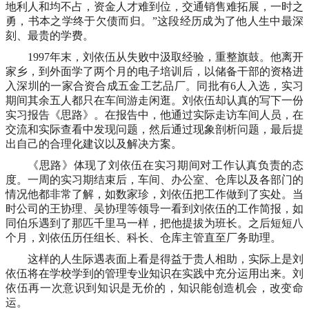
地利人和均不占，资金人才难到位，交通销售难拓展，一时之
勇，书本之学终于欠债而归。”这段经历成为了他人生中最深
刻、最贵的学费。
1997年末，刘依伍从失败中汲取经验，重整旗鼓。他离开
家乡，到外面学了两个月的电子培训后，以储备干部的资格进
入深圳的一家合资合成五金工艺品厂。同批有6人入选，实习
期间其余五人都只在车间游走闲逛。刘依伍却认真的写下一份
实习报告《思路》。在报告中，他通过实际走访车间人员，在
交流和实际查看中发现问题，然后通过现象剖析问题，最后提
出自己的合理化建议以及解决方案。
《思路》体现了刘依伍在实习期间对工作认真负责的态
度。一周的实习期结束后，车间、办公室、仓库以及各部门的
情况他都非常了解，如数家珍，刘依伍把工作做到了实处。当
时公司的王协理、吴协理等领导一看到刘依伍的工作简报，如
同伯乐遇到了那匹千里马一样，把他提拔为班长。之后短短八
个月，刘依伍历任组长、科长、仓库主管直至厂务助理。
这样的人生际遇表面上看是得益于贵人相助，实际上是刘
依伍将在学校学到的管理专业知识在实践中充分运用出来。刘
依伍再一次意识到知识是无价的，知识能创造机会，改变命
运。