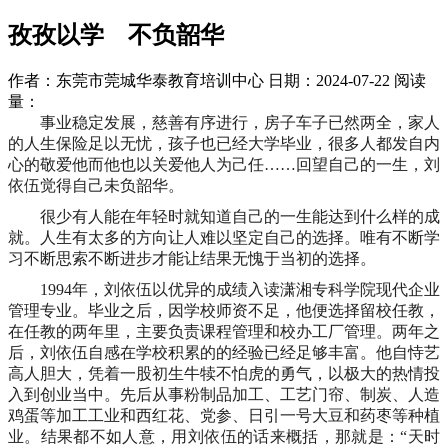
孜孜以学 不负韶华
作者：东莞市莞城华泰教育培训中心
日期：2024-07-22
阅读
量：
事业稳定发展，慈善有序进行，房子车子已然两全，家人
的人生保险足以无忧，孩子也已经大学毕业，很多人都发自内
心的敬爱他而他也以关爱他人为己任
……回望自己的一生，刘
依伍觉得自己未负韶华。
很少有人能在年轻时就知道自己的一生能达到什么样的成
就。人生有太多的方向让人难以坚定自己的选择。唯有不断学
习不断思索不断进步才能让结果无愧于当初的选择。
1994年，刘依伍以优异的成绩入读潇湘专科学院现代企业
管理专业。毕业之后，因学校师资不足，他便选择留校任教，
在任教的两年里，主要负责课程管理和校办工厂管理。两年之
后，刘依伍自感在学校积累的的经验已经足够丰富。他自恃艺
高人胆大，凭着一股初生牛犊不怕虎的勇气，以极大的热情投
入到创业当中。先后从事粉制品加工、工艺门帘、制炭、人造
鸡蛋等加工工业和西红花、党参、日引一号大豆和药枣等种植
业。结果都不如人意，用刘依伍的话来概括，那就是：“天时