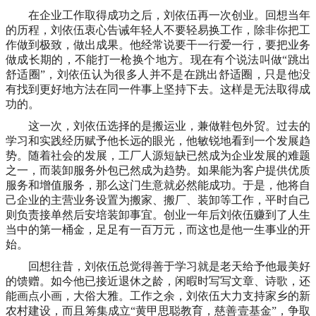
在企业工作取得成功之后，刘依伍再一次创业。回想当年
的历程，刘依伍衷心告诫年轻人不要轻易换工作，除非你把工
作做到极致，做出成果。他经常说要干一行爱一行，要把业务
做成长期的，不能打一枪换个地方。现在有个说法叫做
“跳出
舒适圈”，刘依伍认为很多人并不是在跳出舒适圈，只是他没
有找到更好地方法在同一件事上坚持下去。这样是无法取得成
功的。
这一次，刘依伍选择的是搬运业，兼做鞋包外贸。过去的
学习和实践经历赋予他长远的眼光，他敏锐地看到一个发展趋
势。随着社会的发展，工厂人源短缺已然成为企业发展的难题
之一，而装卸服务外包已然成为趋势。如果能为客户提供优质
服务和增值服务，那么这门生意就必然能成功。于是，他将自
己企业的主营业务设置为搬家、搬厂、装卸等工作，平时自己
则负责接单然后安培装卸事宜。创业一年后刘依伍赚到了人生
当中的第一桶金，足足有一百万元，而这也是他一生事业的开
始。
回想往昔，刘依伍总觉得善于学习就是老天给予他最美好
的馈赠。如今他已接近退休之龄，闲暇时写写文章、诗歌，还
能画点小画，大俗大雅。工作之余，刘依伍大力支持家乡的新
农村建设，而且筹集成立
“黄甲思聪教育，慈善壹基金”，争取