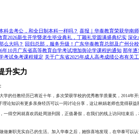
本科去考公，和全日制本科一样吗？
喜报｜华泰教育荣获华南师
育2026新生开学暨老生毕业典礼，丁颖礼堂圆满盛典纪实
深化
那么大吗？
回归总部，服务升级！广东华泰教育总部及广州分校
026年10月广东省高等教育自学考试增加舆论学课程的通知
那年逐
学考试免考课程规定
关于广东省2025年成人高考成绩公布有关
提升实力
：
大学的任教经历已将近十年，多次荣获学校的优秀教学质量奖，
2014
年开
于理论知识有更多亲身经历可以一同讨论分享，这让林娟老师也觉得获益
，一得空闲就喜欢四处周游列国，正值暑假，在我们的线上访问结束后，
做做兼职充实自己的生活。加入华泰之后，她惊喜地发现，在华泰可以认