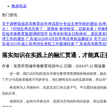
教师风采
热门资讯
关于调整我省高等教育自学考试部分专业主考学校的通知
自考
点！
7月招生考试历来了，请查收
春华秋实，启泰未来｜华泰教
莅临华泰教育集团调研指导
自考本科和全日制本科，差距真有
理工作的通告
广东省2026年4月自学考试考前温馨提示
关于2
东省2025年成人高考招生录取工作圆满结束
广东省高等教育自
落实知识在实践上的融汇贯通，才能真正
作者：东莞市莞城华泰教育培训中心
日期：2024-07-22
阅读量
这一期，我们访问到的是在华泰任教管理类课程的林娟老师，她在
了不少与高校里截然不同的学生，他们拥有在社会的实践经验，所以对
林老师为人开朗外向，也直言自己有点孩子气。平日爱好旅游的她
历的分享。
老师坦言，起初与华泰合作，是因为空闲的时间比较多，所以想着