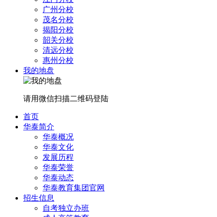
广州分校
茂名分校
揭阳分校
韶关分校
清远分校
惠州分校
我的地盘
请用微信扫描二维码登陆
首页
华泰简介
华泰概况
华泰文化
发展历程
华泰荣誉
华泰动态
华泰教育集团官网
招生信息
自考独立办班