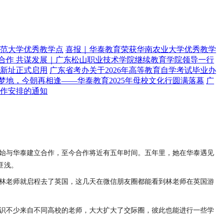
范大学优秀教学点
喜报｜华泰教育荣获华南农业大学优秀教学
合作 共谋发展｜广东松山职业技术学院继续教育学院领导一行
新址正式启用
广东省考办关于2026年高等教育自学考试毕业办
梦地，今朝再相逢——华泰教育2025年母校文化行圆满落幕
广
工作安排的通知
始与华泰建立合作，至今合作将近有五年时间。五年里，她在华泰遇见
匪浅。
林老师就启程去了英国，这几天在微信朋友圈都能看到林老师在英国游
识不少来自不同高校的老师，大大扩大了交际圈，彼此也能进行一些学