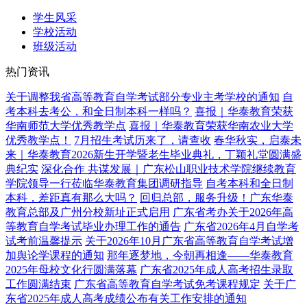
学生风采
学校活动
班级活动
热门资讯
关于调整我省高等教育自学考试部分专业主考学校的通知
自
考本科去考公，和全日制本科一样吗？
喜报｜华泰教育荣获
华南师范大学优秀教学点
喜报｜华泰教育荣获华南农业大学
优秀教学点！
7月招生考试历来了，请查收
春华秋实，启泰未
来｜华泰教育2026新生开学暨老生毕业典礼，丁颖礼堂圆满盛
典纪实
深化合作 共谋发展｜广东松山职业技术学院继续教育
学院领导一行莅临华泰教育集团调研指导
自考本科和全日制
本科，差距真有那么大吗？
回归总部，服务升级！广东华泰
教育总部及广州分校新址正式启用
广东省考办关于2026年高
等教育自学考试毕业办理工作的通告
广东省2026年4月自学考
试考前温馨提示
关于2026年10月广东省高等教育自学考试增
加舆论学课程的通知
那年逐梦地，今朝再相逢——华泰教育
2025年母校文化行圆满落幕
广东省2025年成人高考招生录取
工作圆满结束
广东省高等教育自学考试免考课程规定
关于广
东省2025年成人高考成绩公布有关工作安排的通知