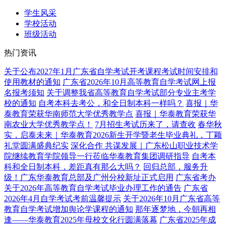
学生风采
学校活动
班级活动
热门资讯
关于公布2027年1月广东省自学考试开考课程考试时间安排和
使用教材的通知
广东省2026年10月高等教育自学考试网上报
名报考须知
关于调整我省高等教育自学考试部分专业主考学
校的通知
自考本科去考公，和全日制本科一样吗？
喜报｜华
泰教育荣获华南师范大学优秀教学点
喜报｜华泰教育荣获华
南农业大学优秀教学点！
7月招生考试历来了，请查收
春华秋
实，启泰未来｜华泰教育2026新生开学暨老生毕业典礼，丁颖
礼堂圆满盛典纪实
深化合作 共谋发展｜广东松山职业技术学
院继续教育学院领导一行莅临华泰教育集团调研指导
自考本
科和全日制本科，差距真有那么大吗？
回归总部，服务升
级！广东华泰教育总部及广州分校新址正式启用
广东省考办
关于2026年高等教育自学考试毕业办理工作的通告
广东省
2026年4月自学考试考前温馨提示
关于2026年10月广东省高等
教育自学考试增加舆论学课程的通知
那年逐梦地，今朝再相
逢——华泰教育2025年母校文化行圆满落幕
广东省2025年成