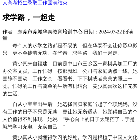
人高考招生录取工作圆满结束
求学路，一起走
作者：东莞市莞城华泰教育培训中心
日期：2024-07-22
阅读
量：
每个人的求学之路都是不易的，
但
在华泰不会
让你
形单影
只，更不会徒劳无功。在华泰，求学路，我们一起走。
黄少真来自福建，目前是中山市三乡区一家模具加工厂的
办公室文员。工作忙碌，按部就班，公司与家庭两点一线。
她
喜静不喜动，工作之余，看看书、下下棋或者美美的睡上一
觉。忙碌的工作与简单的生活有机结合，
黄少真喜欢
这样
充实
的生活。
自从小宝宝出生后，她选择回归家庭当起了全职妈妈。没
有工作的日子不只是无聊，更让她无所适从。她觉得自己的个
人价值得不到体现，她说：
“手心向上的日子太迷茫了，于是
就想学习充电，充实自己。”
黄少真从小就懂得学习的好处。学习是根植于中国人文化