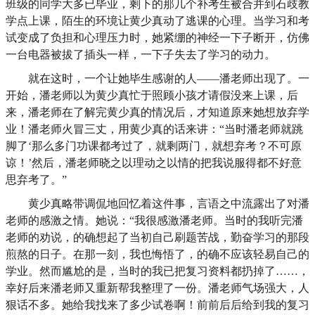
班级的同学大多已毕业，剩下的那几个补考生
被合并到
石歧教
学点上课，陌生的环境让黄少真动了逃课的心理。当学习和考
试变成了负担和心理压力时，她紧绷的神经一下子断开，仿佛
一台电器被拔了插头一样，一下子失去了学习的动力。
就在这时，一个让她毕生感谢的人
——潘老师出现了。一
开始，潘老师以为黄少真忙于照顾小孩才请假没来上课，后
来，潘老师在了解完黄少真的情况后，才知道原来她想放弃学
业！潘老师火冒三丈，用黄少真的话来讲：“当时潘老师就跳
脚了‘那么多门功课都考过了，就剩两门，就想弃考？不可原
谅！’然后，潘老师晓之以理动之以情的把我说服得都不好意
思弃考了。”
黄少真略带调侃地回忆着这件事，言语之中流露出了对潘
老师的感激之情。她说：
“我很感激潘老师。当时的我听完潘
老师的劝说，的确想起了当初自己刷题苦战，勤奋学习的那段
煎熬的日子。在那一刻，我也悔悟了，的确不应该轻易自己的
学业。然而尴尬的是，当时的我已把复习资料都扔掉了……，
幸好后来潘老师又重新帮我整理了一份。潘老师气场强大，人
狠话不多。她给我找来了多少试卷啊！前前后后给到我的复习