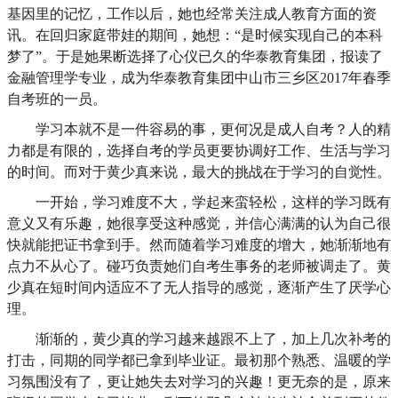
基因里的记忆，工作以后，她也经常关注成人教育方面的资
讯。在回归家庭带娃的期间，
她想：
“是时候实现自己的本科
梦了”
。于是她果断选择了心仪已久的华泰教育集团，报读了
金融管理学专业，成为华泰教育集团中山市三乡区
2017年春季
自考班的一员。
学习本就不是一件容易的事，更何况是成人自考？人的精
力都是有限的，选择自考的学员更要协调好工作、生活与学习
的时间。而对于黄少真来说，最大的挑战在于学习的自觉性。
一开始，学习难度不大，学起来蛮轻松，这样的
学习既有
意义又有乐趣，她很享受这种感觉，
并信心满满的认为自己很
快就能把证书拿到手。然而随着学习难度的增大，她渐渐地有
点力不从心了。碰巧负责她们自考生事务的老师被调走了。黄
少真在短时间内适应不了无人指导的感觉，逐渐产生了厌学心
理。
渐渐的，黄少真的学习越来越跟不上了，加上几次补考的
打击，同期的同学都已拿到毕业证。最初那个熟悉、温暖的学
习氛围没有了，更让她失去对学习的兴趣！更无奈的是，原来