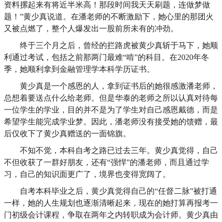
资料摞起来有将近半米高！那段时间我天天刷题，连做梦做
题！”黄少真说道。在潘老师的不断激励下，她心里的那团火
又被点燃了，整个人爆发出一股前所未有的冲劲。
终于三个月之后，曾经的拦路虎被黄少真斩于马下，她顺
利通过考试，包括之前那两门最难
“啃”的科目。在2020年冬
季，她顺利拿到金融管理学本科学历证书。
黄少真是一个感恩的人，拿到证书后的她很感激潘老师，
总想着要送点什么给老师。但是华泰的老师之所以认真对待每
一位学生的学业，目的并不是为了学生对自己感恩戴德，而是
希望学生能完成学业梦。因此，潘老师没有接受她的馈赠，最
后仅收下了黄少真赠送的一面锦旗。
不知不觉，本科自考之路已过去三年。黄少真觉得，自己
不但收获了一群好朋友，还有
“强悍”的潘老师，而且通过学
习，自己的知识面更广了，境界也变得宽阔了。
自考本科毕业之后，黄少真觉得自己的
“
任督二脉
”
被打通
一样，她的人生规划也逐渐清晰起来，现在的她打算再报考一
门初级会计课程，争取在两年之内转职成为会计师。黄少真由