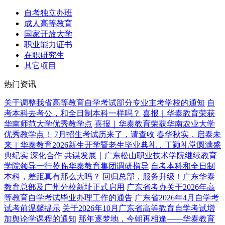
自考独立办班
成人高等教育
国家开放大学
职业能力证书
在职研究生
其它项目
热门资讯
关于调整我省高等教育自学考试部分专业主考学校的通知
自
考本科去考公，和全日制本科一样吗？
喜报｜华泰教育荣获
华南师范大学优秀教学点
喜报｜华泰教育荣获华南农业大学
优秀教学点！
7月招生考试历来了，请查收
春华秋实，启泰未
来｜华泰教育2026新生开学暨老生毕业典礼，丁颖礼堂圆满盛
典纪实
深化合作 共谋发展｜广东松山职业技术学院继续教育
学院领导一行莅临华泰教育集团调研指导
自考本科和全日制
本科，差距真有那么大吗？
回归总部，服务升级！广东华泰
教育总部及广州分校新址正式启用
广东省考办关于2026年高
等教育自学考试毕业办理工作的通告
广东省2026年4月自学考
试考前温馨提示
关于2026年10月广东省高等教育自学考试增
加舆论学课程的通知
那年逐梦地，今朝再相逢——华泰教育